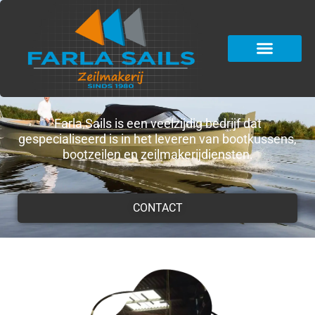
Farla Sails is een veelzijdig bedrijf dat
gespecialiseerd is in het leveren van bootkussens,
bootzeilen en zeilmakerijdiensten.
CONTACT